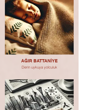
AĞIR BATTANİYE
Derin uykuya yolculuk