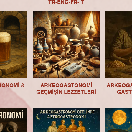
TR-ENG-FR-IT
RONOMİ &
ARKEOGASTONOMİ
ARKEOGA
GEÇMİŞİN LEZZETLERİ
GAST