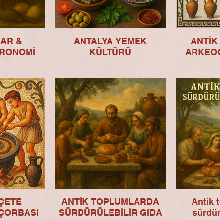
AR &
ANTALYA YEMEK
ANTİK
RONOMİ
KÜLTÜRÜ
ARKEO
ÇETE
ANTİK TOPLUMLARDA
Antik 
 ÇORBASI
SÜRDÜRÜLEBİLİR GIDA
sürdür