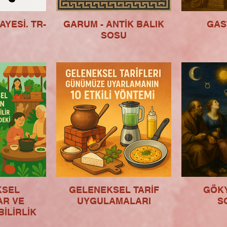
AYESİ. TR-
GARUM - ANTİK BALIK
GAS
SOSU
KSEL
GELENEKSEL TARİF
GÖK
AR VE
UYGULAMALARI
S
İLİRLİK