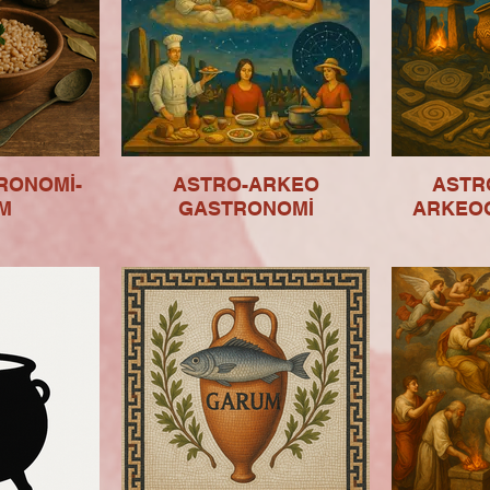
RONOMİ-
ASTRO-ARKEO
ASTR
M
GASTRONOMİ
ARKEO