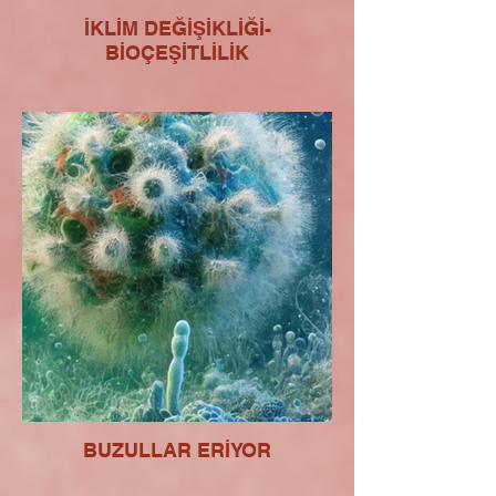
İKLİM DEĞİŞİKLİĞİ-
BİOÇEŞİTLİLİK
BUZULLAR ERİYOR