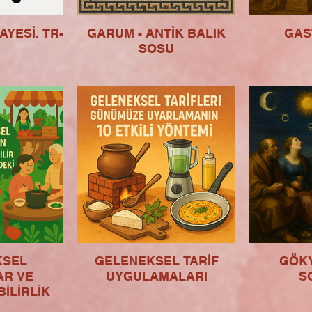
AYESİ. TR-
GARUM - ANTİK BALIK
GAS
SOSU
KSEL
GELENEKSEL TARİF
GÖK
AR VE
UYGULAMALARI
S
İLİRLİK