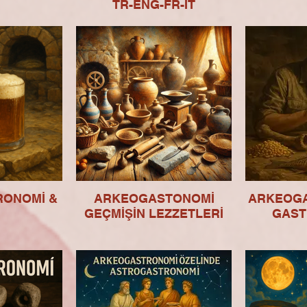
TR-ENG-FR-IT
RONOMİ &
ARKEOGASTONOMİ
ARKEOGA
GEÇMİŞİN LEZZETLERİ
GAST