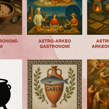
RONOMİ-
ASTRO-ARKEO
ASTR
M
GASTRONOMİ
ARKEO