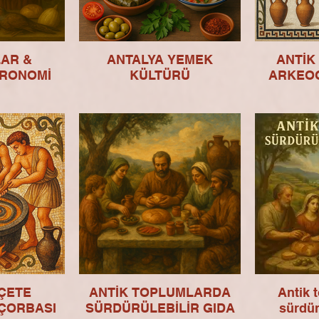
AR &
ANTALYA YEMEK
ANTİK
RONOMİ
KÜLTÜRÜ
ARKEO
ÇETE
ANTİK TOPLUMLARDA
Antik 
 ÇORBASI
SÜRDÜRÜLEBİLİR GIDA
sürdür