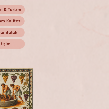
mi & Turizm
am Kalitesi
rumluluk
etişim