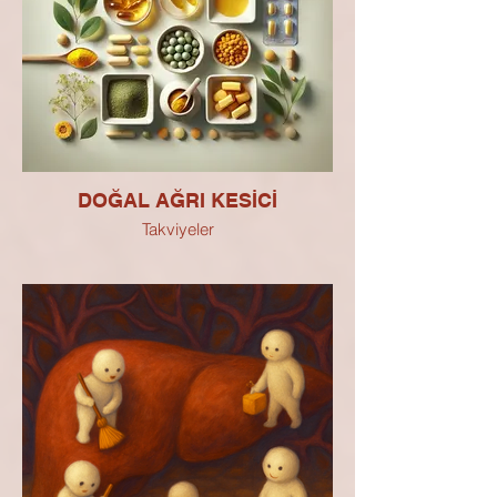
DOĞAL AĞRI KESİCİ
Takviyeler