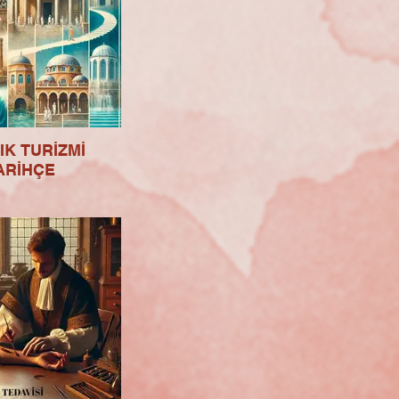
IK TURİZMİ
ARİHÇE