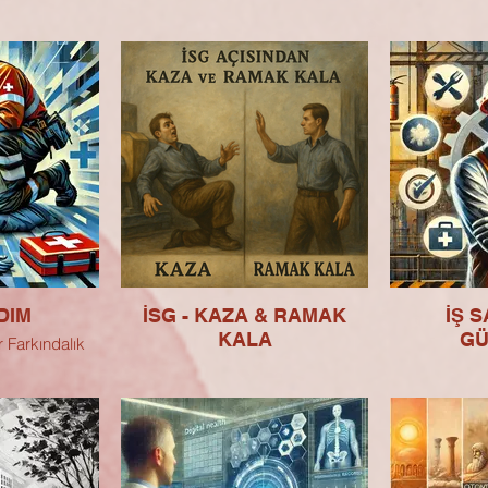
DIM
İSG - KAZA & RAMAK
İŞ S
KALA
GÜ
 Farkındalık