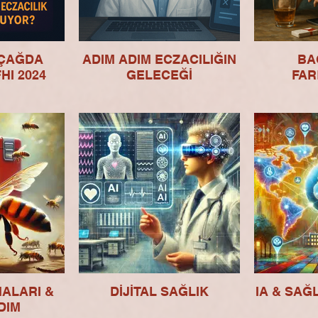
L ÇAĞDA
ADIM ADIM ECZACILIĞIN
BA
HI 2024
GELECEĞİ
FAR
ALARI &
DİJİTAL SAĞLIK
IA & SAĞ
DIM