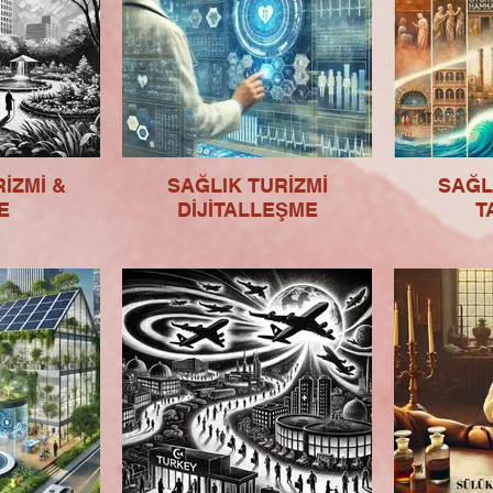
İZMİ &
SAĞLIK TURİZMİ
SAĞL
E
DİJİTALLEŞME
T