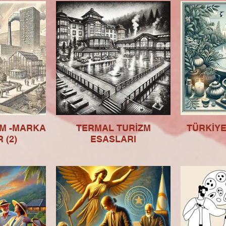
ZM -MARKA
TERMAL TURİZM
TÜRKİYE
 (2)
ESASLARI