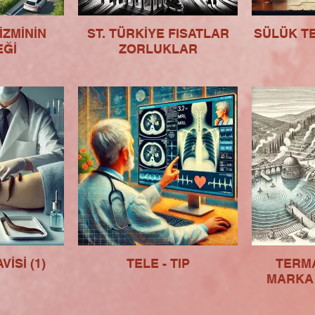
İZMİNİN
ST. TÜRKİYE FISATLAR
SÜLÜK TE
EĞİ
ZORLUKLAR
İSİ (1)
TELE - TIP
TERMA
MARKA 