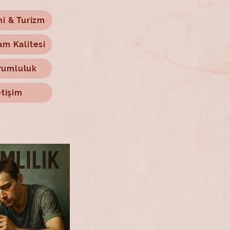
mi & Turizm
am Kalitesi
rumluluk
etişim